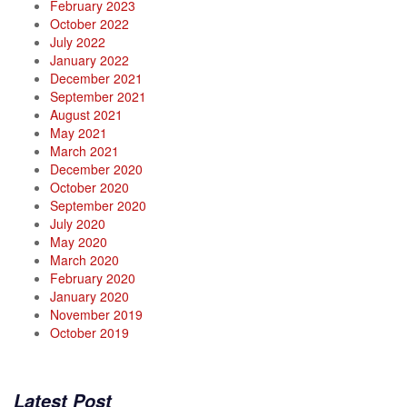
February 2023
October 2022
July 2022
January 2022
December 2021
September 2021
August 2021
May 2021
March 2021
December 2020
October 2020
September 2020
July 2020
May 2020
March 2020
February 2020
January 2020
November 2019
October 2019
Latest Post