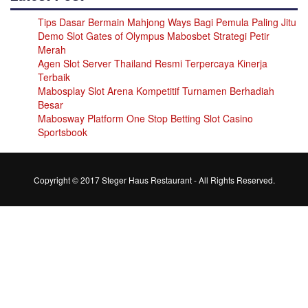
Tips Dasar Bermain Mahjong Ways Bagi Pemula Paling Jitu
Demo Slot Gates of Olympus Mabosbet Strategi Petir
Merah
Agen Slot Server Thailand Resmi Terpercaya Kinerja
Terbaik
Mabosplay Slot Arena Kompetitif Turnamen Berhadiah
Besar
Mabosway Platform One Stop Betting Slot Casino
Sportsbook
Copyright © 2017 Steger Haus Restaurant - All Rights Reserved.