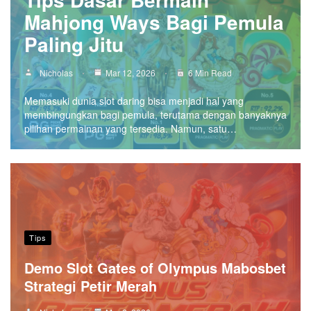
Mahjong Ways Bagi Pemula
Paling Jitu
Nicholas
Mar 12, 2026
6 Min Read
Memasuki dunia slot daring bisa menjadi hal yang
membingungkan bagi pemula, terutama dengan banyaknya
pilihan permainan yang tersedia. Namun, satu…
Tips
Demo Slot Gates of Olympus Mabosbet
Strategi Petir Merah