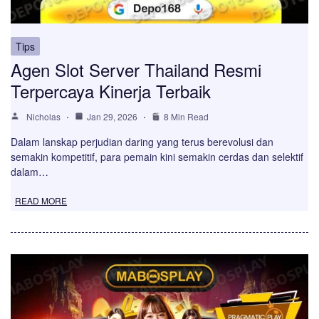
Tips
Agen Slot Server Thailand Resmi
Terpercaya Kinerja Terbaik
Nicholas
Jan 29, 2026
8 Min Read
Dalam lanskap perjudian daring yang terus berevolusi dan
semakin kompetitif, para pemain kini semakin cerdas dan selektif
dalam…
READ MORE