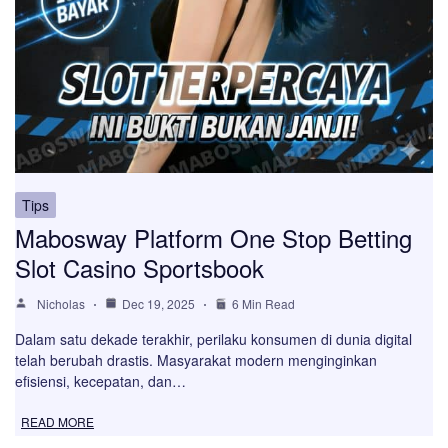
Tips
Mabosway Platform One Stop Betting
Slot Casino Sportsbook
Nicholas
Dec 19, 2025
6 Min Read
Dalam satu dekade terakhir, perilaku konsumen di dunia digital
telah berubah drastis. Masyarakat modern menginginkan
efisiensi, kecepatan, dan…
READ MORE