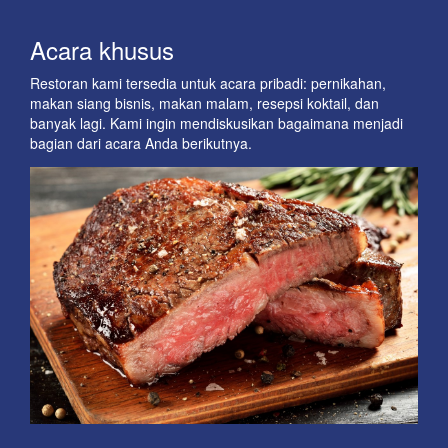
Acara khusus
Restoran kami tersedia untuk acara pribadi: pernikahan,
makan siang bisnis, makan malam, resepsi koktail, dan
banyak lagi. Kami ingin mendiskusikan bagaimana menjadi
bagian dari acara Anda berikutnya.