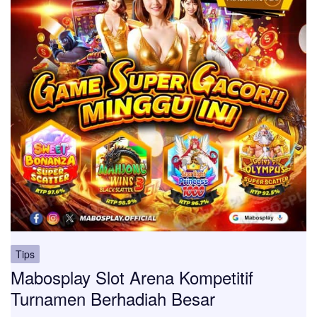
Tips
Mabosplay Slot Arena Kompetitif
Turnamen Berhadiah Besar