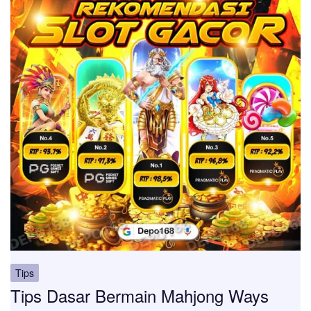
Tips
Tips Dasar Bermain Mahjong Ways