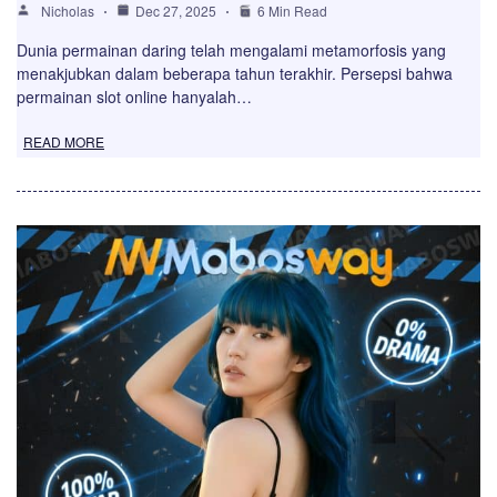
Nicholas
Dec 27, 2025
6 Min Read
Dunia permainan daring telah mengalami metamorfosis yang
menakjubkan dalam beberapa tahun terakhir. Persepsi bahwa
permainan slot online hanyalah…
READ MORE