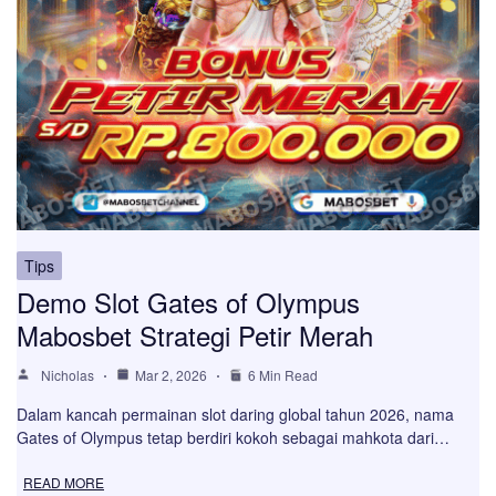
Tips
Demo Slot Gates of Olympus
Mabosbet Strategi Petir Merah
Nicholas
Mar 2, 2026
6 Min Read
Dalam kancah permainan slot daring global tahun 2026, nama
Gates of Olympus tetap berdiri kokoh sebagai mahkota dari…
READ MORE