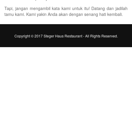
Tapi, jangan mengambil kata kami untuk itu! Datang dan jadilah
tamu kami. Kami yakin Anda akan dengan senang hati kembali.
Copyright © 2017 Steger Haus Restaurant - All Rights Reserved.