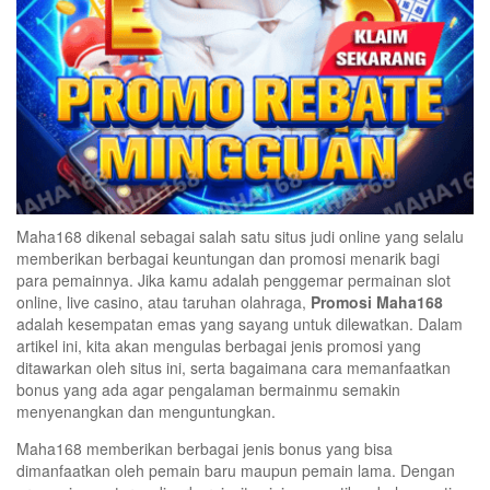
Maha168 dikenal sebagai salah satu situs judi online yang selalu
memberikan berbagai keuntungan dan promosi menarik bagi
para pemainnya. Jika kamu adalah penggemar permainan slot
online, live casino, atau taruhan olahraga,
Promosi Maha168
adalah kesempatan emas yang sayang untuk dilewatkan. Dalam
artikel ini, kita akan mengulas berbagai jenis promosi yang
ditawarkan oleh situs ini, serta bagaimana cara memanfaatkan
bonus yang ada agar pengalaman bermainmu semakin
menyenangkan dan menguntungkan.
Maha168 memberikan berbagai jenis bonus yang bisa
dimanfaatkan oleh pemain baru maupun pemain lama. Dengan