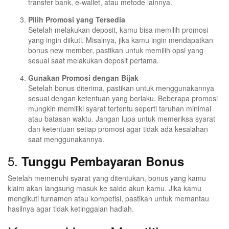
transfer bank, e-wallet, atau metode lainnya.
Pilih Promosi yang Tersedia
Setelah melakukan deposit, kamu bisa memilih promosi
yang ingin diikuti. Misalnya, jika kamu ingin mendapatkan
bonus new member, pastikan untuk memilih opsi yang
sesuai saat melakukan deposit pertama.
Gunakan Promosi dengan Bijak
Setelah bonus diterima, pastikan untuk menggunakannya
sesuai dengan ketentuan yang berlaku. Beberapa promosi
mungkin memiliki syarat tertentu seperti taruhan minimal
atau batasan waktu. Jangan lupa untuk memeriksa syarat
dan ketentuan setiap promosi agar tidak ada kesalahan
saat menggunakannya.
5.
Tunggu Pembayaran Bonus
Setelah memenuhi syarat yang ditentukan, bonus yang kamu
klaim akan langsung masuk ke saldo akun kamu. Jika kamu
mengikuti turnamen atau kompetisi, pastikan untuk memantau
hasilnya agar tidak ketinggalan hadiah.