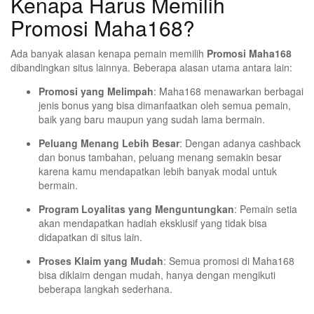
Kenapa Harus Memilih
Promosi Maha168?
Ada banyak alasan kenapa pemain memilih
Promosi Maha168
dibandingkan situs lainnya. Beberapa alasan utama antara lain:
Promosi yang Melimpah
: Maha168 menawarkan berbagai
jenis bonus yang bisa dimanfaatkan oleh semua pemain,
baik yang baru maupun yang sudah lama bermain.
Peluang Menang Lebih Besar
: Dengan adanya cashback
dan bonus tambahan, peluang menang semakin besar
karena kamu mendapatkan lebih banyak modal untuk
bermain.
Program Loyalitas yang Menguntungkan
: Pemain setia
akan mendapatkan hadiah eksklusif yang tidak bisa
didapatkan di situs lain.
Proses Klaim yang Mudah
: Semua promosi di Maha168
bisa diklaim dengan mudah, hanya dengan mengikuti
beberapa langkah sederhana.