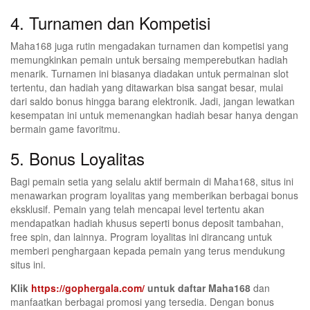
4. Turnamen dan Kompetisi
Maha168 juga rutin mengadakan turnamen dan kompetisi yang
memungkinkan pemain untuk bersaing memperebutkan hadiah
menarik. Turnamen ini biasanya diadakan untuk permainan slot
tertentu, dan hadiah yang ditawarkan bisa sangat besar, mulai
dari saldo bonus hingga barang elektronik. Jadi, jangan lewatkan
kesempatan ini untuk memenangkan hadiah besar hanya dengan
bermain game favoritmu.
5. Bonus Loyalitas
Bagi pemain setia yang selalu aktif bermain di Maha168, situs ini
menawarkan program loyalitas yang memberikan berbagai bonus
eksklusif. Pemain yang telah mencapai level tertentu akan
mendapatkan hadiah khusus seperti bonus deposit tambahan,
free spin, dan lainnya. Program loyalitas ini dirancang untuk
memberi penghargaan kepada pemain yang terus mendukung
situs ini.
Klik
https://gophergala.com/
untuk daftar Maha168
dan
manfaatkan berbagai promosi yang tersedia. Dengan bonus